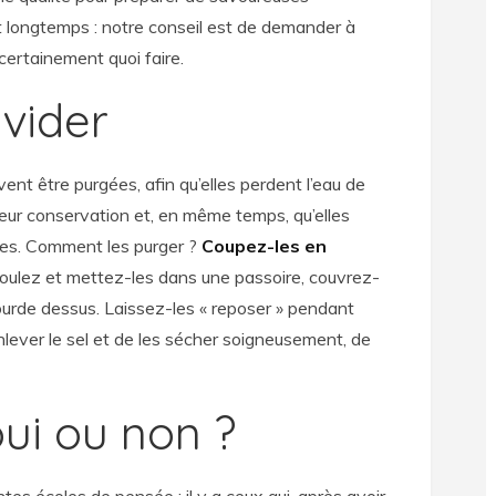
nt longtemps : notre conseil est de demander à
certainement quoi faire.
 vider
ent être purgées, afin qu’elles perdent l’eau de
eur conservation et, en même temps, qu’elles
res. Comment les purger ?
Coupez-les en
oulez et mettez-les dans une passoire, couvrez-
lourde dessus. Laissez-les « reposer » pendant
nlever le sel et de les sécher soigneusement, de
oui ou non ?
rentes écoles de pensée : il y a ceux qui, après avoir